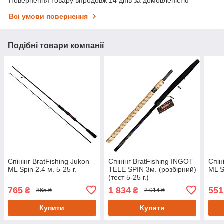
Повернення товару впродовж 14 днів за домовленістю
Всі умови повернення
Подібні товари компанії
Спінінг BratFishing Jukon
Спінінг BratFishing INGOT
Спін
ML Spin 2.4 м. 5-25 г.
TELE SPIN 3м. (розбірний)
ML S
(тест 5-25 г.)
765
1 834
551
₴
₴
865 ₴
2 014 ₴
Купити
Купити