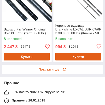
Коропове вудлище
Вудка 5.7 м Winner Original
BratFishing EXCALIBUR CARP
Bolo 8H Profi (тест 50-100г.)
3.30 m / 3.00 lbs (Кільце - 50
мм.)
В наявності
В наявності
2 447
994
₴
₴
2 947 ₴
1 194 ₴
Купити
Купити
Показати ще
Про нас
96% позитивних з 87 відгуків за рік
Працює з 26.01.2018