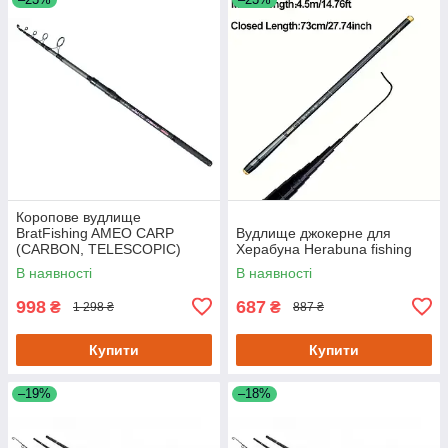
Коропове вудлище
BratFishing AMEO CARP
Вудлище джокерне для
(CARBON, TELESCOPIC)
Херабуна Herabuna fishing
3.00 m / 120-220 g.
В наявності
В наявності
998
687
₴
₴
1 298 ₴
887 ₴
Купити
Купити
–19%
–18%