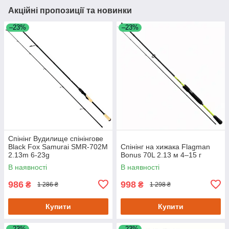
Акційні пропозиції та новинки
–23%
–23%
Спінінг Вудилище спінінгове
Black Fox Samurai SMR-702M
Спінінг на хижака Flagman
2.13m 6-23g
Bonus 70L 2.13 м 4–15 г
В наявності
В наявності
986
998
₴
₴
1 286 ₴
1 298 ₴
Купити
Купити
–23%
–23%