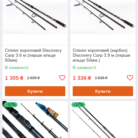
Спінінг короповий Discovery
Спінінг короповий (карбон)
Carp 3.6 м.(перше кільце
Discovery Carp 3.9 м.(перше
50мм)
кільце 50мм.)
В наявності
В наявності
1 305
1 336
₴
₴
1 605 ₴
1 636 ₴
Купити
Купити
–17%
–17%