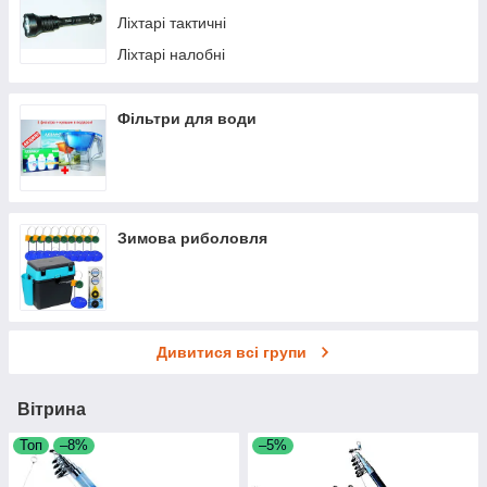
Ліхтарі тактичні
Ліхтарі налобні
Фільтри для води
Зимова риболовля
Дивитися всі групи
Вітрина
Топ
–8%
–5%