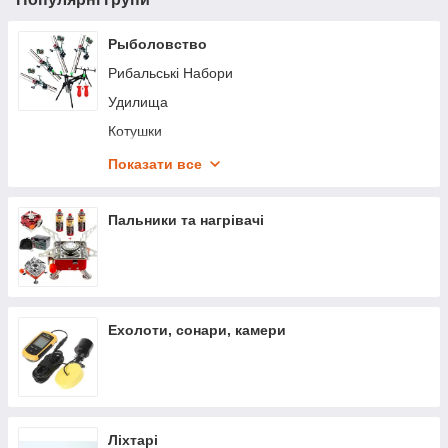
Рыболовство
Рибальські Набори
Удилища
Котушки
Чохли для риболовлі
Показати все
Рибальський інвентар
Воблери, приманки
Пальники та нагрівачі
Гачки, обладнання
Волосінь/шнури
Прикорму та наживки
Ехолоти, сонари, камери
Ліхтарі