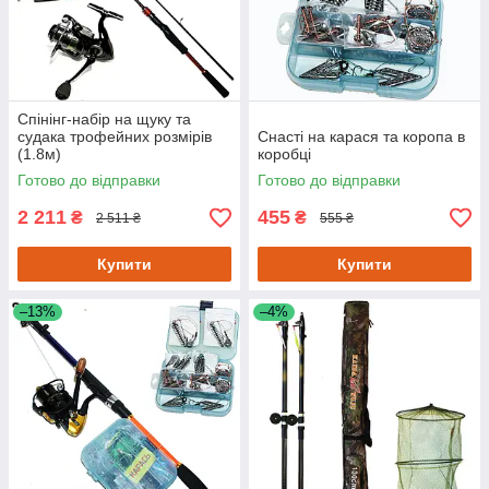
Спінінг-набір на щуку та
судака трофейних розмірів
Снасті на карася та коропа в
(1.8м)
коробці
Готово до відправки
Готово до відправки
2 211
455
₴
₴
2 511 ₴
555 ₴
Купити
Купити
–13%
–4%