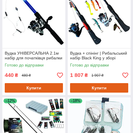
Вудка УНІВЕРСАЛЬНА 2.1м
Вудка + спінінг | Рибальський
набір для початківця рибалки
набір Black King у зборі
Готово до відправки
Готово до відправки
440
1 807
₴
₴
480 ₴
1 907 ₴
Купити
Купити
–12%
–18%