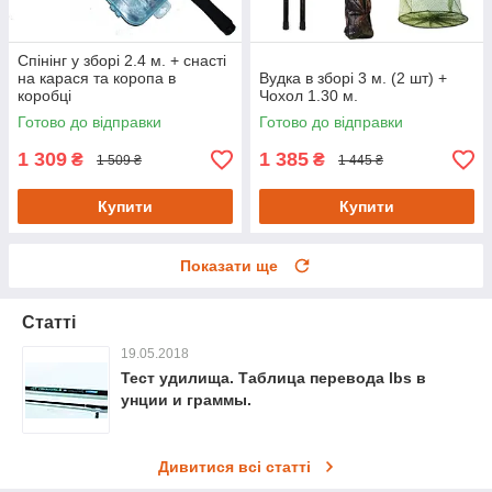
Спінінг у зборі 2.4 м. + снасті
на карася та коропа в
Вудка в зборі 3 м. (2 шт) +
коробці
Чохол 1.30 м.
Готово до відправки
Готово до відправки
1 309
1 385
₴
₴
1 509 ₴
1 445 ₴
Купити
Купити
Показати ще
Статті
19.05.2018
Тест удилища. Таблица перевода lbs в
унции и граммы.
Дивитися всі статті