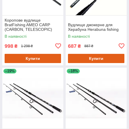
Коропове вудлище
BratFishing AMEO CARP
Вудлище джокерне для
(CARBON, TELESCOPIC)
Херабуна Herabuna fishing
3.00 m / 120-220 g.
В наявності
В наявності
998
687
₴
₴
1 298 ₴
887 ₴
Купити
Купити
–19%
–18%