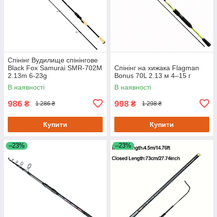
Спінінг Вудилище спінінгове
Black Fox Samurai SMR-702M
Спінінг на хижака Flagman
2.13m 6-23g
Bonus 70L 2.13 м 4–15 г
В наявності
В наявності
986
998
₴
₴
1 286 ₴
1 298 ₴
Купити
Купити
–23%
–23%