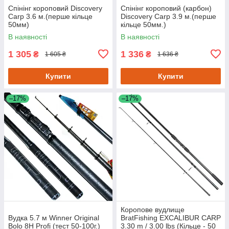
Спінінг короповий Discovery
Спінінг короповий (карбон)
Carp 3.6 м.(перше кільце
Discovery Carp 3.9 м.(перше
50мм)
кільце 50мм.)
В наявності
В наявності
1 305
1 336
₴
₴
1 605 ₴
1 636 ₴
Купити
Купити
–17%
–17%
Коропове вудлище
Вудка 5.7 м Winner Original
BratFishing EXCALIBUR CARP
Bolo 8H Profi (тест 50-100г.)
3.30 m / 3.00 lbs (Кільце - 50