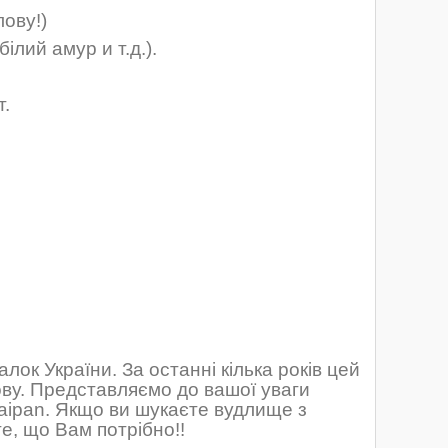
ову!)
ілий амур и т.д.).
т
.
ок України. За останні кілька років цей
ову. Представляємо до вашої уваги
aipan. Якщо ви шукаєте вудлище з
те, що Вам потрібно!!