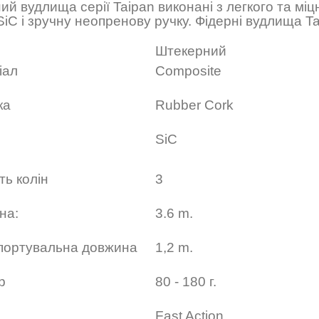
ий вудлища серії
Taipan
виконані з легкого та мі
 SiC і зручну неопренову ручку. Фідерні вудлища
T
Штекерний
іал
Composite
ка
Rubber Cork
SiC
ькість колін
3
на:
3.6 m.
портувальна довжина
1,2 m.
гр
80 - 180
г.
Fast Action