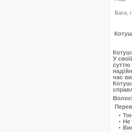
Вага, 
Котуш
Котушк
У свої
суттю 
надійн
час ви
Котуш
справ
Волосі
Перев
То
Не
Ви