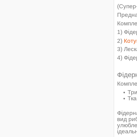
(Супер
Предназ
Компле
1)
Фіде
2)
Коту
3)
Леск
4)
Фіде
Фідер
Компле
Три
Тка
Фідерн
вид ри
улюбле
ідеальн