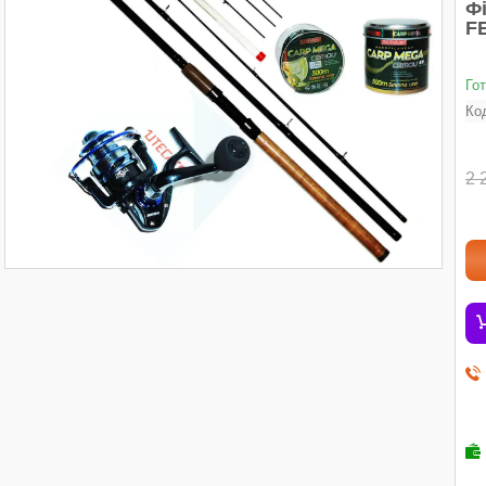
Фі
FE
Го
Ко
2 