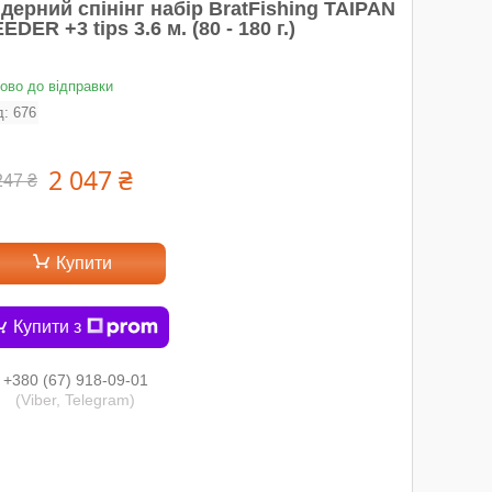
дерний спінінг набір BratFishing TAIPAN
EDER +3 tips 3.6 м. (80 - 180 г.)
тово до відправки
д:
676
2 047 ₴
247 ₴
Купити
Купити з
+380 (67) 918-09-01
(Viber, Telegram)