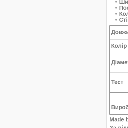
Ши
По
Ко
Ст
Довж
Колі
Діам
Тест
Виро
Made 
За від