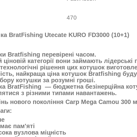
г
470
ка BratFishing Utecate KURO FD3000 (10+1)
и Bratfishing перевірені часом.
й ціновій категорії вони займають лідерські 
технологічні рішення цих котушок виготовле
ість, найкраща ціна котушок Bratfishing буд
бору котушки за розумні гроші.
ка BratFishing — бюджетна безінерційна кот
лятися з різними типами навантажень.
нь нового покоління Carp Mega Camou 300 м
аги:
не
 має пам'яті
сока вузлова міцність