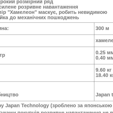
рокий розмірний ряд
силене розривне навантаження
лір "Хамелеон" маскує, робить невидимою
ійка до механічних пошкоджень
ина:
300 м
р
хамел
0.25 м
етр
0.40 м
9.60 кг
18.40 
бництво
Japan 
by Japan Technology (зроблено за японською
гуками покупців розривне навантаження не 