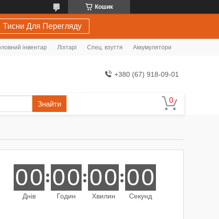
Кошик
Тисни Для Перегляду
ловний інвентар
Ліхтарі
Спец. взуття
Аккумулятори
+380 (67) 918-09-01
Знайти
0
0
0
0
0
0
0
0
Днів
Годин
Хвилин
Секунд