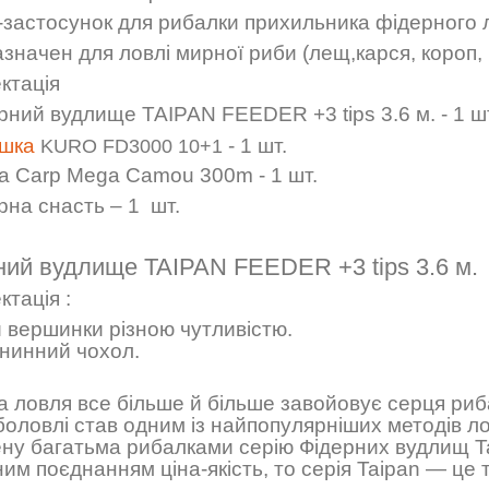
-застосунок для рибалки прихильника фідерного л
начен для ловлі мирної риби (лещ,карся, короп, б
ктація
рний
вудлище
TAIPAN FEEDER +3 tips 3.6 м. - 1
ш
шка
- 1
шт
.
KURO FD3000 10+1
а
Carp Mega Camou 300m
- 1
шт
.
рна снасть
– 1
шт
.
ний вудлище
TAIPAN FEEDER +3 tips 3.6 м.
ктація
:
 вершинки різною чутливістю.
нинний чохол.
а ловля все більше й більше завойовує серця рибал
боловлі став одним із найпопулярніших методів л
ну багатьма рибалками серію Фідерних вудлищ T
им поєднанням ціна-якість, то серія Taipan — це 