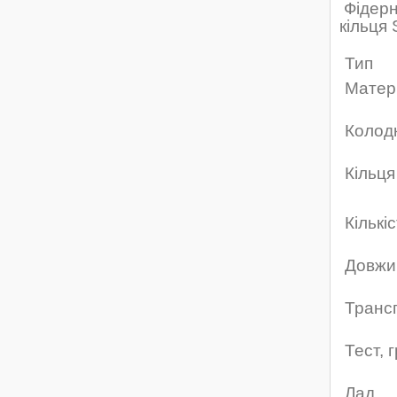
Фідерн
кільця
Тип
Матер
Колод
Кільця
Кіл
Довжи
Транс
Тест, 
Лад