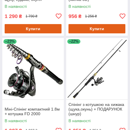
В наявності
В наявності
1 290
956
₴
₴
1 790 ₴
1 256 ₴
Купити
Купити
–23%
–22%
Спінінг з котушкою на хижака
Міні-Спінінг компактний 1.8м
(щука,окунь) + ПОДАРУНОК
+ котушка FD 2000
(шнур)
В наявності
В наявності