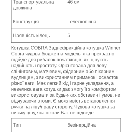
Транспортувальна
46 см
довжина
Конструкція
Телескопічна
Наявність кілець
5
Котушка COBRA Заднефрикційна котушка Winner
Cobra чудова бюджетна модель, яка прекрасно
підійде для рибалок-початківців, які цінують
надійність і простоту. Орієнтована для лову
спінінговим, матчевим, фідерним або пікерним
вудлищем, з використанням приманок і оснасток
різної ваги. Має легкий хід і гарне укладання, а
невелика вага котушки дає змогу її з комфортом
використовувати за будь-яких обставин і умов, не
відчуваючи втоми. Є можливість встановлення
ручки на ліву/праву сторону. Чудова котушка за
низьку ціну, яка ніколи Вас не підведе.
Тип
безінерційна