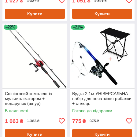
1 027
1 051
₴
₴
1 327 ₴
1 351 ₴
Купити
Купити
–22%
–21%
Спінінговий комплект із
Вудка 2.1м УНІВЕРСАЛЬНА
мультиплікатором +
набір для початківця рибалки
подарунок (шнур)
+ стілець
В наявності
Готово до відправки
1 063
775
₴
₴
1 363 ₴
975 ₴
Купити
Купити