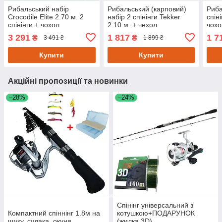
Рибальський набір
Рибальський (карповий)
Риба
Crocodile Elite 2.70 м. 2
набір 2 спінінги Tekker
спін
спінінги + чохол
2.10 м. + чехол
чохо
3 291
1 817
1 7
₴
₴
3 491 ₴
1 899 ₴
Купити
Купити
Акційні пропозиції та новинки
–28%
–24%
Спінінг універсальний з
Компактний спіннінг 1.8м на
котушкою+ПОДАРУНОК
щуку, судака, окуня
(жилка 3D)