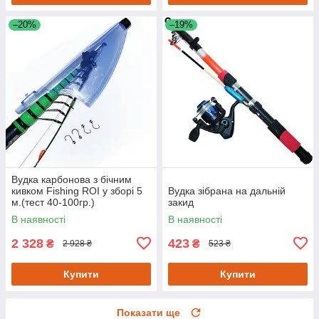
–20%
–19%
Вудка карбонова з бічним
кивком Fishing ROI у зборі 5
Вудка зібрана на дальній
м.(тест 40-100гр.)
закид
В наявності
В наявності
2 328
423
₴
₴
2 928 ₴
523 ₴
Купити
Купити
Показати ще