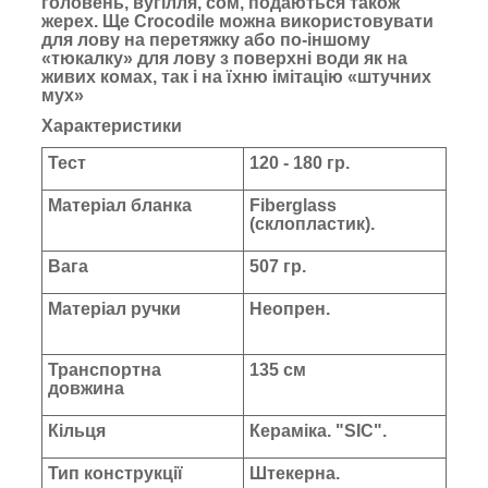
головень, вугілля, сом, подаються також
жерех. Ще Crocodile можна використовувати
для лову на перетяжку або по-іншому
«тюкалку» для лову з поверхні води як на
живих комах, так і на їхню імітацію «штучних
мух»
Характеристики
Тест
120 - 180 гр.
Матеріал бланка
Fiberglass
(склопластик).
Вага
507 гр.
Матеріал ручки
Неопрен.
Транспортна
135 см
довжина
Кільця
Кераміка. "SIC".
Тип конструкції
Штекерна.