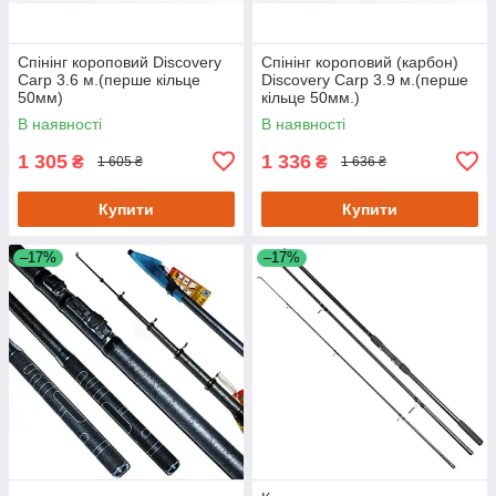
Спінінг короповий Discovery
Спінінг короповий (карбон)
Carp 3.6 м.(перше кільце
Discovery Carp 3.9 м.(перше
50мм)
кільце 50мм.)
В наявності
В наявності
1 305
1 336
₴
₴
1 605 ₴
1 636 ₴
Купити
Купити
–17%
–17%