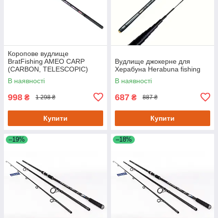
Коропове вудлище
BratFishing AMEO CARP
Вудлище джокерне для
(CARBON, TELESCOPIC)
Херабуна Herabuna fishing
3.00 m / 120-220 g.
В наявності
В наявності
998
687
₴
₴
1 298 ₴
887 ₴
Купити
Купити
–19%
–18%