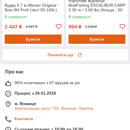
Коропове вудлище
Вудка 5.7 м Winner Original
BratFishing EXCALIBUR CARP
Bolo 8H Profi (тест 50-100г.)
3.30 m / 3.00 lbs (Кільце - 50
мм.)
В наявності
В наявності
2 447
994
₴
₴
2 947 ₴
1 194 ₴
Купити
Купити
Показати ще
Про нас
96% позитивних з 87 відгуків за рік
Працює з 26.01.2018
м. Вінниця
Хмельницьке шосе 75б, Вінниця, Україна
Контакти
Сьогодні працює з 10:00 до 16:00