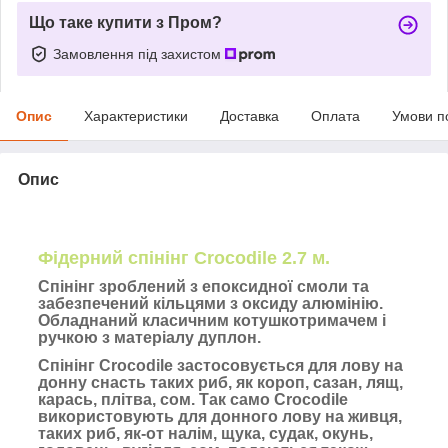
Що таке купити з Пром?
Замовлення під захистом
Опис
Характеристики
Доставка
Оплата
Умови п
Опис
Фідерний спінінг Сroсоdile 2.7 м.
Спінінг зроблений з епоксидної смоли та
забезпечений кільцями з оксиду алюмінію.
Обладнаний класичним котушкотримачем і
ручкою з матеріалу дуплон.
Спінінг Crocodile застосовується для лову на
донну снасть таких риб, як короп, сазан, лящ,
карась, плітва, сом. Так само Crocodile
використовують для донного лову на живця,
таких риб, як-от налім, щука, судак, окунь,