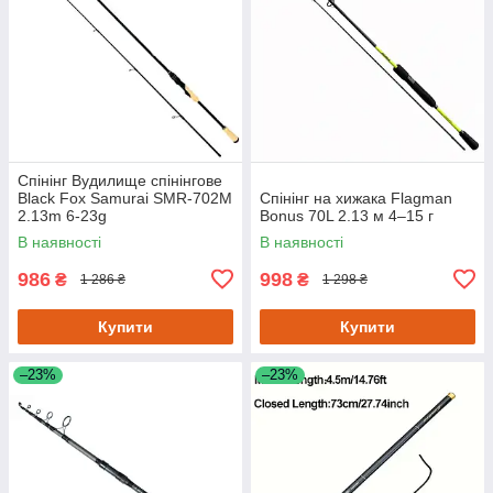
Спінінг Вудилище спінінгове
Black Fox Samurai SMR-702M
Спінінг на хижака Flagman
2.13m 6-23g
Bonus 70L 2.13 м 4–15 г
В наявності
В наявності
986
998
₴
₴
1 286 ₴
1 298 ₴
Купити
Купити
–23%
–23%