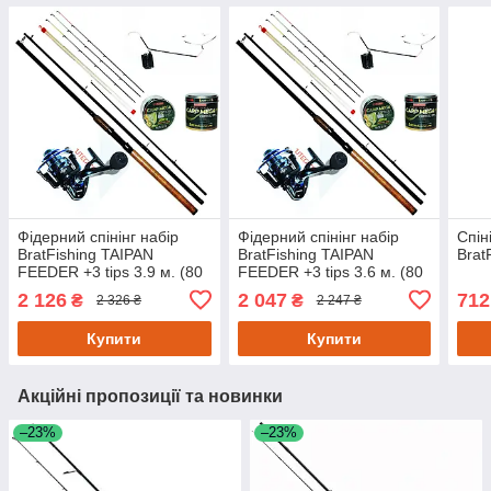
Фідерний спінінг набір
Фідерний спінінг набір
Спін
BratFishing TAIPAN
BratFishing TAIPAN
Brat
FEEDER +3 tips 3.9 м. (80
FEEDER +3 tips 3.6 м. (80
- 180 г.)
- 180 г.)
2 126
2 047
712
₴
₴
2 326 ₴
2 247 ₴
Купити
Купити
Акційні пропозиції та новинки
–23%
–23%