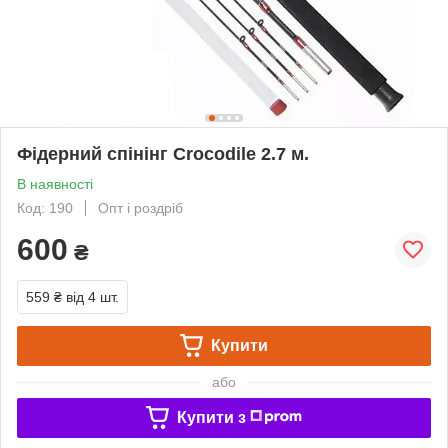
Фідерний спінінг Сroсоdile 2.7 м.
В наявності
Код: 190
Опт і роздріб
600
₴
559 ₴
від 4 шт.
Купити
або
Купити з