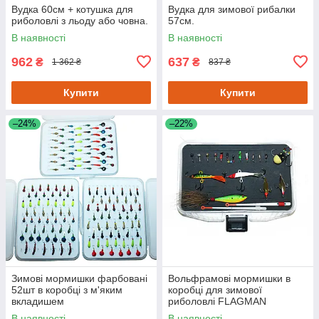
Вудка 60см + котушка для
Вудка для зимової рибалки
риболовлі з льоду або човна.
57см.
В наявності
В наявності
962
637
₴
₴
1 362 ₴
837 ₴
Купити
Купити
–24%
–22%
Зимові мормишки фарбовані
Вольфрамові мормишки в
52шт в коробці з м'яким
коробці для зимової
вкладишем
риболовлі FLAGMAN
В наявності
В наявності