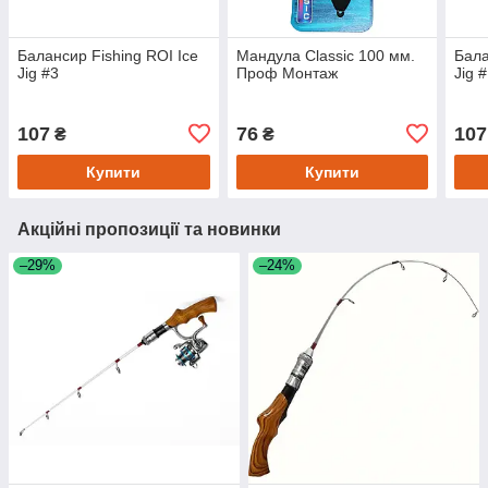
Балансир Fishing ROI Ice
Мандула Classic 100 мм.
Бала
Jig #3
Проф Монтаж
Jig 
107
76
107
₴
₴
Купити
Купити
Акційні пропозиції та новинки
–29%
–24%