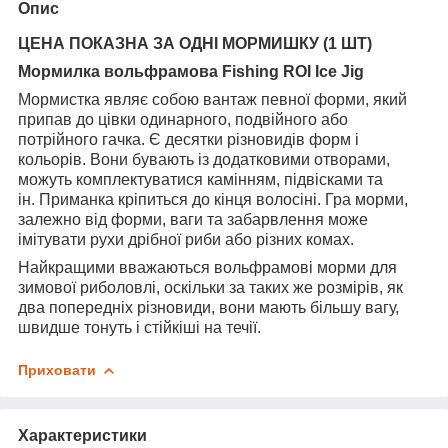
Опис
ЦЕНА ПОКАЗНА ЗА ОДНІ МОРМИШКУ (1 ШТ)
Мормилка вольфрамова Fishing ROI Ice Jig
Мормистка являє собою вантаж певної форми, який
припав до цівки одинарного, подвійного або
потрійного гачка. Є десятки різновидів форм і
кольорів. Вони бувають із додатковими отворами,
можуть комплектуватися камінням, підвісками та
ін. Приманка кріпиться до кінця волосіні. Гра морми,
залежно від форми, ваги та забарвлення може
імітувати рухи дрібної риби або різних комах.
Найкращими вважаються вольфрамові морми для
зимової риболовлі, оскільки за таких же розмірів, як
два попередніх різновиди, вони мають більшу вагу,
швидше тонуть і стійкіші на течії.
Приховати
Характеристики