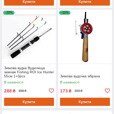
Купити
Купити
–20%
–15%
Зимова вудка Вудилище
зимове Fishing ROI Ice Hunter
55см 1+3pcs
Зимова вудочка зібрана
В наявності
В наявності
288
173
₴
₴
358 ₴
203 ₴
Купити
Купити