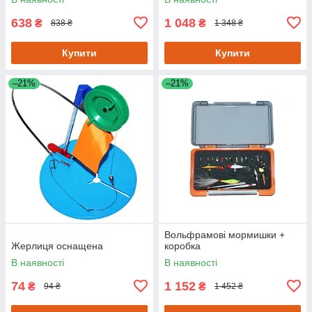
638
1 048
₴
₴
838 ₴
1 348 ₴
Купити
Купити
–21%
–21%
Вольфрамові мормишки +
Жерлиця оснащена
коробка
В наявності
В наявності
74
1 152
₴
₴
94 ₴
1 452 ₴