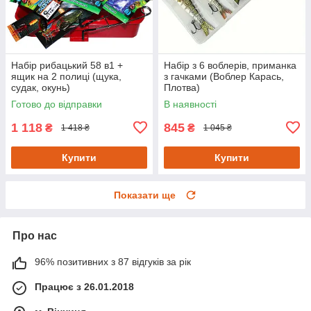
Набір рибацький 58 в1 +
Набір з 6 воблерів, приманка
ящик на 2 полиці (щука,
з гачками (Воблер Карась,
судак, окунь)
Плотва)
Готово до відправки
В наявності
1 118
845
₴
₴
1 418 ₴
1 045 ₴
Купити
Купити
Показати ще
Про нас
96% позитивних з 87 відгуків за рік
Працює з 26.01.2018