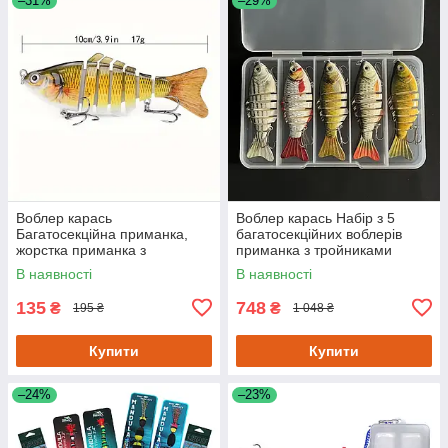
–31%
–29%
Воблер карась
Воблер карась Набір з 5
Багатосекційна приманка,
багатосекційних воблерів
жорстка приманка з
приманка з тройниками
тройниками
В наявності
В наявності
135
748
₴
₴
195 ₴
1 048 ₴
Купити
Купити
–24%
–23%