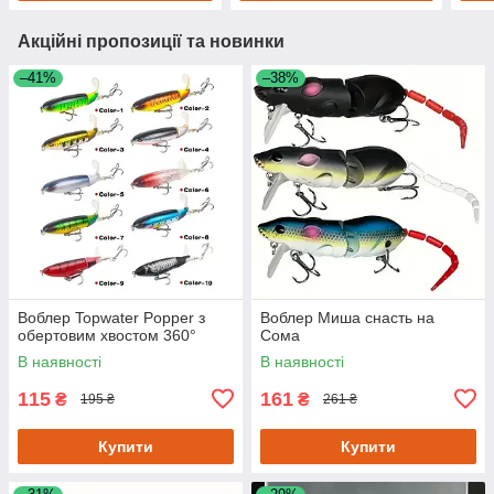
Акційні пропозиції та новинки
–41%
–38%
Воблер Topwater Popper з
Воблер Миша снасть на
обертовим хвостом 360°
Сома
В наявності
В наявності
115
161
₴
₴
195 ₴
261 ₴
Купити
Купити