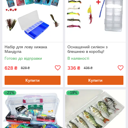
Набір для лову хижака
Оснащений силікон з
Мандула
блешнею в коробці!
Готово до відправки
В наявності
628
336
₴
₴
828 ₴
436 ₴
Купити
Купити
–21%
–19%