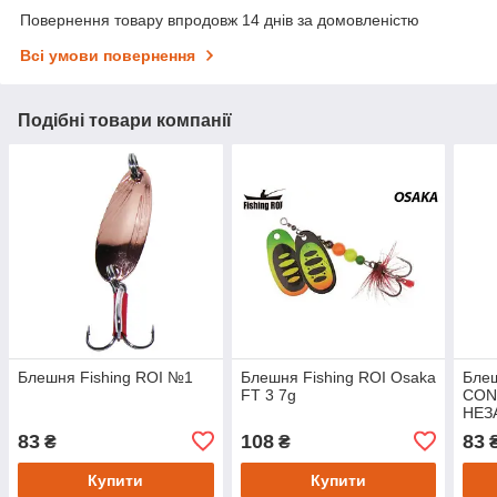
Повернення товару впродовж 14 днів за домовленістю
Всі умови повернення
Подібні товари компанії
Блешня Fishing ROI №1
Блешня Fishing ROI Osaka
Блеш
FT 3 7g
CO
НЕЗ
робо
83
108
83
₴
₴
Купити
Купити