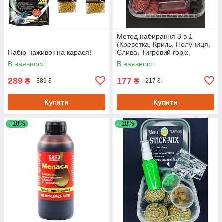
Метод набирання 3 в 1
(Креветка, Криль, Полуниця,
Набір наживок на карася!
Слива, Тигровий горіх,
Часник, Амур, Кукурудза,
В наявності
В наявності
Туті-Фруті)
289
177
₴
₴
389 ₴
217 ₴
Купити
Купити
–18%
–18%