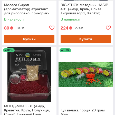
Меласа Сироп
BIG-STICK Методний НАБІР
(ароматизатор) атрактант
4В1 (Амур, Кріль, Слива,
для риболовної прикормки
Тигровий горіх, Халібут,
Кукурудза, Полуниця,
В наявності
В наявності
Креветка)
89
224
₴
₴
109 ₴
274 ₴
Купити
Купити
–18%
–13%
МІТОД-МІКС 5В1 (Амур,
Креветка, Кріль, Полуниця,
Кук велика порція 20 грам
Спеції, Тигровий Горіх,
Мед