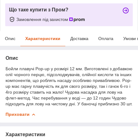
Що таке купити з Пром?
Замовлення під захистом
Опис
Характеристики
Доставка
Оплата
Умови 
Опис
Бойли плавучі Pop-up у розмірі 12 мм. Виготовлені з добавкою
олії чорного перцю, підсолоджувачів, олійної кислоти та інших
компонентів, що роблять насаду особливо привабливою. Pop-
up має гарну плавучість як для свого розміру, так і гачок 6-го і
4го розміру ставить на жало! Чудова насадка для лову на
флет-метод. Час перебування у воді — до 12 годин Чудово
підходить для лову на чистому дні. У баночці приблизно 30 шт.
Приховати
Характеристики