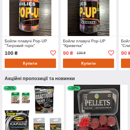
Бойли плавучі Pop-UP
Бойли плавучі Pop-UP
Бойл
"Тигровий горіх"
"Креветка"
"Сли
100
90
90
₴
₴
100 ₴
Купити
Купити
Акційні пропозиції та новинки
–26%
–18%