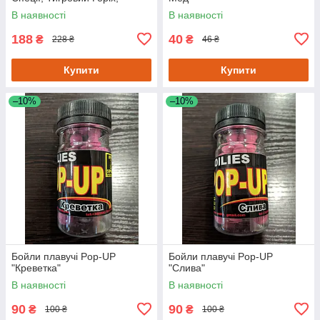
Халібут)
В наявності
В наявності
188
40
₴
₴
228 ₴
46 ₴
Купити
Купити
–10%
–10%
Бойли плавучі Pop-UP
Бойли плавучі Pop-UP
"Креветка"
"Слива"
В наявності
В наявності
90
90
₴
₴
100 ₴
100 ₴