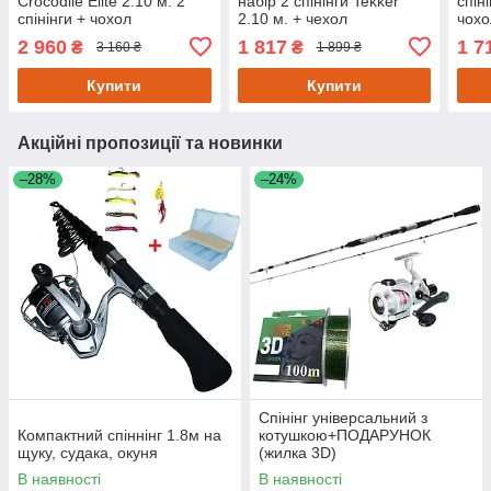
Crocodile Elite 2.10 м. 2
набір 2 спінінги Tekker
спін
спінінги + чохол
2.10 м. + чехол
чохо
2 960
1 817
1 7
₴
₴
3 160 ₴
1 899 ₴
Купити
Купити
Акційні пропозиції та новинки
–28%
–24%
Спінінг універсальний з
Компактний спіннінг 1.8м на
котушкою+ПОДАРУНОК
щуку, судака, окуня
(жилка 3D)
В наявності
В наявності