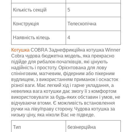
Кількість секцій
5
Конструкція
Телескопічна
Наявність кілець
4
Котушка
COBRA Заднефрикційна котушка Winner
Cobra чудова бюджетна модель, яка прекрасно
підійде для рибалок-початківців, які цінують
надійність і простоту. Орієнтована для лову
спінінговим, матчевим, фідерним або пікерним
вудлищем, з використанням приманок і оснасток
різної ваги. Має легкий хід і гарне укладання, а
невелика вага котушки дає змогу її з комфортом
використовувати за будь-яких обставин і умов, не
відчуваючи втоми. Є можливість встановлення
ручки на ліву/праву сторону. Чудова котушка за
низьку ціну, яка ніколи Вас не підведе.
Тип
безінерційна