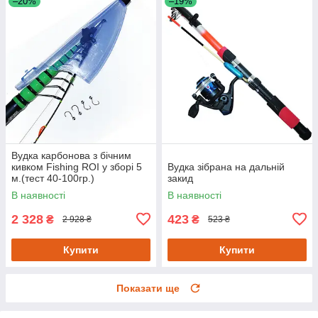
–20%
–19%
Вудка карбонова з бічним
кивком Fishing ROI у зборі 5
Вудка зібрана на дальній
м.(тест 40-100гр.)
закид
В наявності
В наявності
2 328
423
₴
₴
2 928 ₴
523 ₴
Купити
Купити
Показати ще