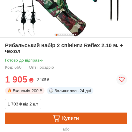
Рибальський набір 2 спінінги Reflex 2.10 м. +
чехол
Готово до відправки
Код: 660
Опт і роздріб
1 905
₴
2 105 ₴
Економія
200 ₴
Залишилось
24 дні
1 703 ₴
від 2 шт.
Купити
або