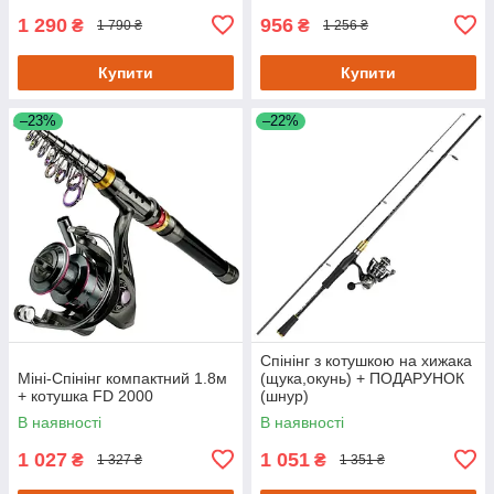
1 290
956
₴
₴
1 790 ₴
1 256 ₴
Купити
Купити
–23%
–22%
Спінінг з котушкою на хижака
Міні-Спінінг компактний 1.8м
(щука,окунь) + ПОДАРУНОК
+ котушка FD 2000
(шнур)
В наявності
В наявності
1 027
1 051
₴
₴
1 327 ₴
1 351 ₴