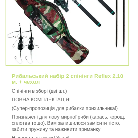
Рибальський набір 2 спінінги Reflex 2.10
м. + чехол
Спінінги в зборі (дві шт.)
ПОВНА КОМПЛЕКТАЦІЯ!
(Супер-пропозиція для рибалки прихильника!)
Призначені для лову мирної риби (карась, корощ,
сплотва тощо). Вам залишилося замісити тісто,
забити пружину та наживити приманку!
Ні хвоста, ні луски! Удачі!