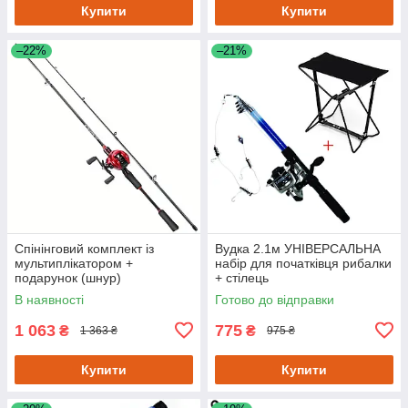
Купити
Купити
–22%
–21%
Спінінговий комплект із
Вудка 2.1м УНІВЕРСАЛЬНА
мультиплікатором +
набір для початківця рибалки
подарунок (шнур)
+ стілець
В наявності
Готово до відправки
1 063
775
₴
₴
1 363 ₴
975 ₴
Купити
Купити