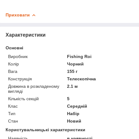
Приховати
Характеристики
Основні
Виробник
Fishing Roi
Колір
Чорний
Вага
155 г
Конструкція
Телескопічна
Довжина в розкладеному
2.1 м
вигляді
Кількість секцій
5
Клас
Середній
Тип
Набір
Стан
Новий
Користувальницькі характеристики
Наявність
в наявності