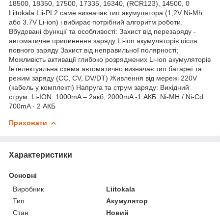
18500, 18350, 17500, 17335, 16340, (RCR123), 14500, 0
Liitokala Lii-PL2 саме визначає тип акумулятора (1,2V Ni-Mh
або 3.7V Li-ion) і вибирає потрібний алгоритм роботи.
Вбудовані функції та особливості: Захист від перезаряду -
автоматичне припинення заряду Li-ion акумуляторів після
повного заряду Захист від неправильної полярності;
Можливість активації глибоко розряджених Li-ion акумуляторів
Інтелектуальна схема автоматично визначає тип батареї та
режим заряду (CC, CV, DV/DT) Живлення від мережі 220V
(кабель у комплекті) Напруга та струм заряду: Вихідний
струм: Li-ION: 1000mA – 2акб, 2000mA -1 АКБ. Ni-MH / Ni-Cd:
700mA - 2 АКБ
Приховати
Характеристики
Основні
Виробник
Liitokala
Тип
Акумулятор
Стан
Новий