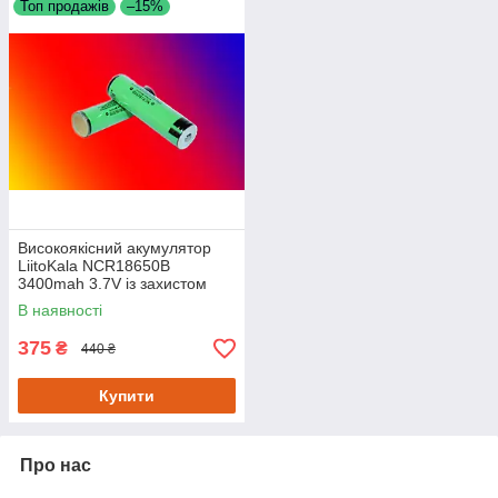
Топ продажів
–15%
Високоякісний акумулятор
LiitoKala NCR18650B
3400mah 3.7V із захистом
В наявності
375
₴
440 ₴
Купити
Про нас