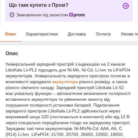
Що таке купити з Пром?
Замовлення під захистом
Опис
Характеристики
Доставка
Оплата
Умови п
Опис
Універсальний зарядний пристрій з індикацією на 2 канали
LiitoKala Lii-PL2 підходить для Ni-Mh, Ni-Cd, Li-Ion та LiFePO4
акумуляторів. Універсальність зарядного пристрою полягає в
можливості заряджати
акумулятори
різного розміру, а також
різного хімічного складу. Зарядний пристрій Liitokala Lii-S2
має унікальну функцію – автоматичне визначення полярності
вставленого акумулятора та увімкнення захисту від
порушення полярності установки батарей. Підключення
зарядного пристрою LiitoKala Lii-PL2 здійснюється через
мережевий шнур 220 (постачається в комплекті) або від 12 В
через спеціально передбачене гніздо на зарядному пристрої.
Заряджає такі типи акумуляторів: Ni-Mh/Ni-Cd: AAA, AA, C
(R14) Li-Ion, LiFePO4: 21700, 20700, 26650, 22650, 18650,