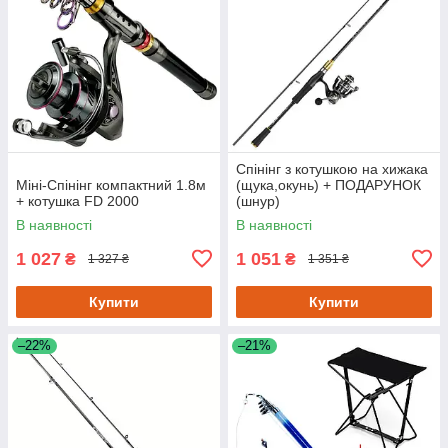
Спінінг з котушкою на хижака
Міні-Спінінг компактний 1.8м
(щука,окунь) + ПОДАРУНОК
+ котушка FD 2000
(шнур)
В наявності
В наявності
1 027
1 051
₴
₴
1 327 ₴
1 351 ₴
Купити
Купити
–22%
–21%