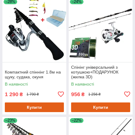
–28%
–24%
Спінінг універсальний з
Компактний спіннінг 1.8м на
котушкою+ПОДАРУНОК
щуку, судака, окуня
(жилка 3D)
В наявності
В наявності
1 290
956
₴
₴
1 790 ₴
1 256 ₴
Купити
Купити
–23%
–22%