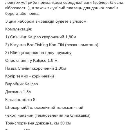
ловлі хижої риби приманками середньої ваги (воблер, блесна,
віброхвост...), а також як умілий плавець для донної ловлі з
берега або човна.
З цим набором ви завжди будете з уловом!
Комплектація:
1) Спінінінг Kalipso скорочений 1,80м
2) Катушка BratFishing Kon-Tiki (леска намотана)
3) Вбивця карася на одну пружину
Опис спиннігу Kalipso 1.8 м.
Назва Спінінг скорочений 1,80м
Колір темно - коричневий
Виробник Kalipso
Довжина 1.8м
Кількість колін 8
Штекерний/Телескопічний телескопічний
чехол наявний (темнозелений на блискавки)
Транспортивна довжина, см 30 см