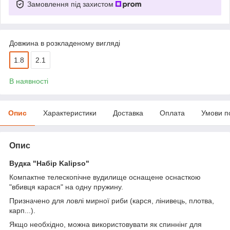
Замовлення під захистом
Довжина в розкладеному вигляді
1.8
2.1
В наявності
Опис
Характеристики
Доставка
Оплата
Умови п
Опис
Вудка "Набір Kalipso"
Компактне телескопічне вудилище оснащене оснасткою
"вбивця карася" на одну пружину.
Призначено для ловлі мирної риби (карся, лінивець, плотва,
карп...).
Якщо необхідно, можна використовувати як спиннінг для