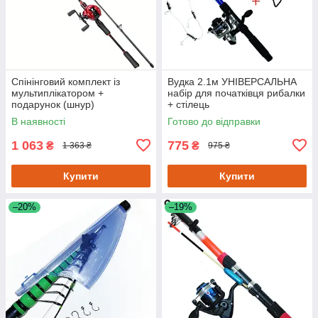
Спінінговий комплект із
Вудка 2.1м УНІВЕРСАЛЬНА
мультиплікатором +
набір для початківця рибалки
подарунок (шнур)
+ стілець
В наявності
Готово до відправки
1 063
775
₴
₴
1 363 ₴
975 ₴
Купити
Купити
–20%
–19%