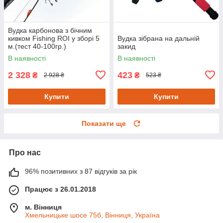
Вудка карбонова з бічним
кивком Fishing ROI у зборі 5
Вудка зібрана на дальній
м.(тест 40-100гр.)
закид
В наявності
В наявності
2 328
423
₴
₴
2 928 ₴
523 ₴
Купити
Купити
Показати ще
Про нас
96% позитивних з 87 відгуків за рік
Працює з 26.01.2018
м. Вінниця
Хмельницьке шосе 75б, Вінниця, Україна