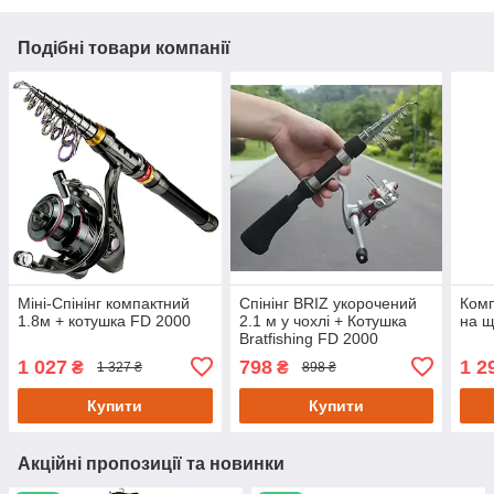
Подібні товари компанії
Міні-Спінінг компактний
Спінінг BRIZ укорочений
Комп
1.8м + котушка FD 2000
2.1 м у чохлі + Котушка
на щ
Bratfishing FD 2000
1 027
798
1 2
₴
₴
1 327 ₴
898 ₴
Купити
Купити
Акційні пропозиції та новинки