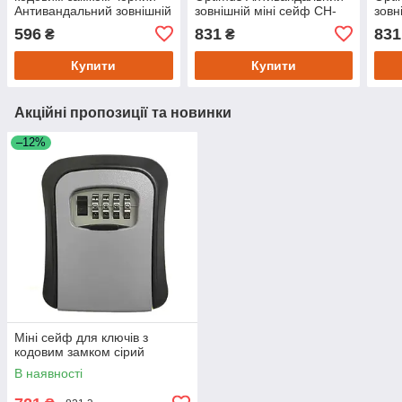
Антивандальний зовнішній
зовнішній міні сейф CH-
зовн
міні сейф CH-801 сірий
837 чорний
837 
596
831
831
₴
₴
Купити
Купити
Акційні пропозиції та новинки
–12%
Міні сейф для ключів з
кодовим замком сірий
В наявності