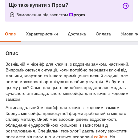
Що таке купити з Пром?
Замовлення під захистом
Опис
Характеристики
Доставка
Оплата
Умови п
Опис
Зовнішній мінісейф для ключів, з кодовим замком, настінний.
Випромінюються ситуації, коли потрібно передати ключі від
машини, квартири та іншого приміщення певній людині, але
немає можливості організувати особисту зустріч. Як бути в
цьому разі? Саме для цього виробник представляє модель
сучасного антивандального мінісейфа для ключів із кодовим
замком.
Антивандальний мінісейф для ключів із кодовим замком
Корпус мінісейфа прямокутної форми зроблений із міцного
сплаву металу. Виріб має високий рівень водостійкості,
обладнаний ударостійкою кришкою із захистом від
розпилювання. Спеціальні технології дають змогу захистити
предмети від пилу, що містяться всередині
сейфа
. На