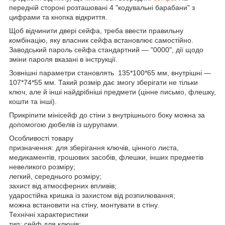
передній стороні розташовані 4 "кодувальні барабани" з
цифрами та кнопка відкриття.
Щоб відчинити двері сейфа, треба ввести правильну
комбінацію, яку власник сейфа встановлює самостійно.
Заводський пароль сейфа стандартний — "0000", дії щодо
зміни пароля вказані в інструкції.
Зовнішні параметри становлять 135*100*65 мм, внутрішні —
107*74*55 мм. Такий розмір дає змогу зберігати не тільки
ключ, але й інші найдрібніші предмети (цінне письмо, флешку,
кошти та інші).
Прикріпити мінісейф до стіни з внутрішнього боку можна за
допомогою дюбелів із шурупами.
Особливості товару
призначення: для зберігання ключів, цінного листа,
медикаментів, грошових засобів, флешки, інших предметів
невеликого розміру;
легкий, середнього розміру;
захист від атмосферних впливів;
ударостійка кришка із захистом від розпилювання;
можна встановити на стіну, монтувати в стіну.
Технічні характеристики
тип: сейф для ключів;