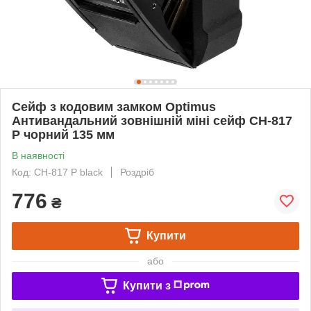
Сейф з кодовим замком Optimus
Антивандальний зовнішній міні сейф CH-817
P чорний 135 мм
В наявності
Код: CH-817 P black
Роздріб
776
₴
Купити
або
Купити з