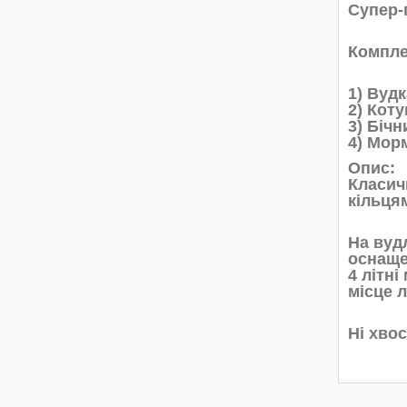
Супер-
Компле
1) Вудк
2) Кот
3) Біч
4) Морм
Опис:
Класич
кільцям
На вуд
оснаще
4 літн
місце л
Ні хвос