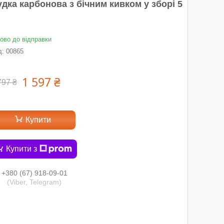
дка карбонова з бічним кивком у зборі 5
тово до відправки
д:
00865
1 597 ₴
797 ₴
Купити
Купити з
+380 (67) 918-09-01
(Viber, Telegram)