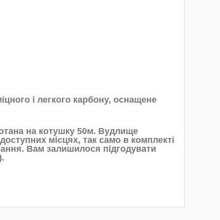
іцного і легкого карбону, оснащене
мотана на котушку 50м. Вудлище
оступних місцях, так само в комплекті
тання. Вам залишилося підгодувати
).