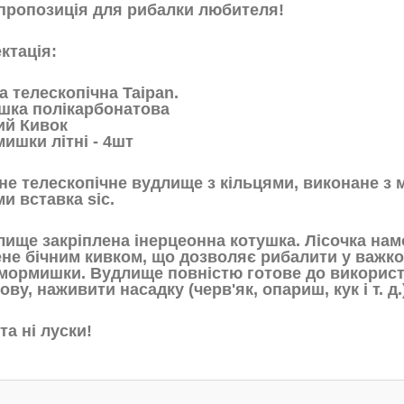
пропозиція для рибалки любителя!
ктація:
а телескопічна Taipan.
ушка полікарбонатова
ний Кивок
ишки літні - 4шт
не телескопічне вудлище з кільцями, виконане з м
и вставка sic.
лище закріплена інерцеонна котушка. Лісочка на
не бічним кивком, що дозволяє рибалити у важкод
і мормишки. Вудлище повністю готове до викорис
ову, наживити насадку (черв'як, опариш, кук і т. д.
та ні луски!