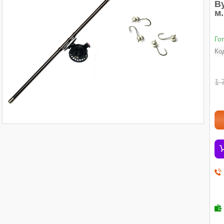
Ву
м.
Го
Ко
1 