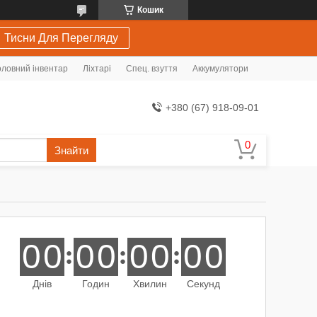
Кошик
Тисни Для Перегляду
ловний інвентар
Ліхтарі
Спец. взуття
Аккумулятори
+380 (67) 918-09-01
Знайти
0
0
0
0
0
0
0
0
Днів
Годин
Хвилин
Секунд