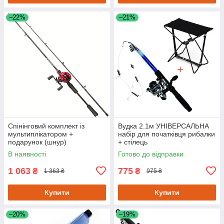
–22%
–21%
Спінінговий комплект із
Вудка 2.1м УНІВЕРСАЛЬНА
мультиплікатором +
набір для початківця рибалки
подарунок (шнур)
+ стілець
В наявності
Готово до відправки
1 063
775
₴
₴
1 363 ₴
975 ₴
Купити
Купити
–20%
–19%