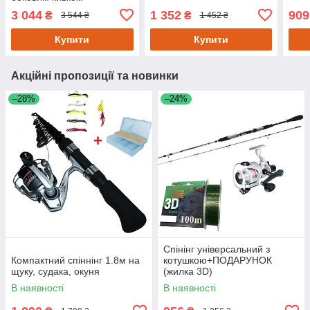
карбонова
3 044
1 352
909
₴
₴
3 544 ₴
1 452 ₴
Купити
Купити
Акційні пропозиції та новинки
–28%
–24%
Спінінг універсальний з
Компактний спіннінг 1.8м на
котушкою+ПОДАРУНОК
щуку, судака, окуня
(жилка 3D)
В наявності
В наявності