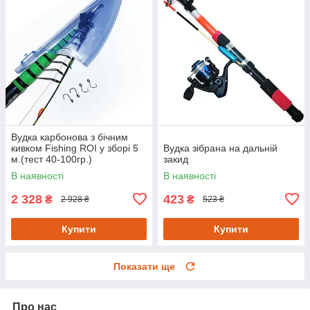
Вудка карбонова з бічним
кивком Fishing ROI у зборі 5
Вудка зібрана на дальній
м.(тест 40-100гр.)
закид
В наявності
В наявності
2 328
423
₴
₴
2 928 ₴
523 ₴
Купити
Купити
Показати ще
Про нас