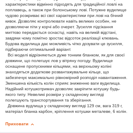
характеристики відмінно підходять для традиційної ловлі на
поплавець, а також при болонському лові. Потужне вудилище
чудово розкриває всі свої характеристики при лові на бічний
кивок. Дозволяє контролювати навіть великих особин, не
дозволяючи піти у корчі або очерет. Зусилля підсікання
миттєво передається оснастці, навіть на великій відстані,
завдяки чому помітно зростає відсоток реалізації клювань.
Будова вудилища дає можливість чітко дозувати це зусилля,
підбираючи оптимальний варіант.
Всі моделі відрізняються дуже тонким бланком, як для своєї
довжини, що полегшує лов у вітряну погоду. Вудилище
оснащене пропускними кільцями, на верхньому коліні
знаходяться додаткове розвантажувальне кільце, що
забезпечує максимально рівномірний розподіл навантаження.
Зменшена кількість колін сприяє зниженню ваги вудилища.
Надійний котушкотримач дозволяє закріпити котушку будь-
якого типу. Невеликі розміри у складеному вигляді
полегшують транспортування та зберігання.
Довжина вудлища у складеному вигляді 129 см, вага 319 г,
матеріал бланка карбон, кріплення котушки металеве, 6 колін.
Приховати