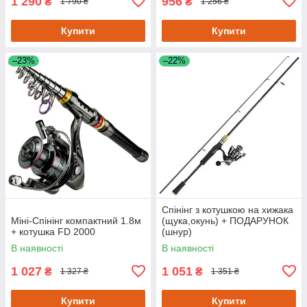
1 290
956
₴
₴
1 790 ₴
1 256 ₴
Купити
Купити
–23%
–22%
Спінінг з котушкою на хижака
Міні-Спінінг компактний 1.8м
(щука,окунь) + ПОДАРУНОК
+ котушка FD 2000
(шнур)
В наявності
В наявності
1 027
1 051
₴
₴
1 327 ₴
1 351 ₴
Купити
Купити