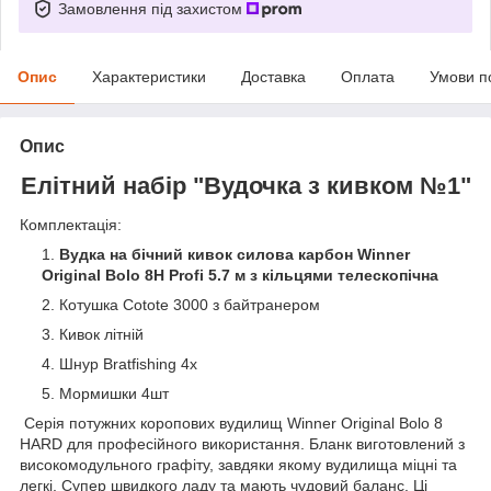
Замовлення під захистом
Опис
Характеристики
Доставка
Оплата
Умови п
Опис
Елітний набір "Вудочка з кивком №1"
Комплектація:
Вудка на бічний кивок силова карбон Winner
Original Bolo 8H Profi 5.7 м з кільцями телескопічна
Котушка Cotote 3000 з байтранером
Кивок літній
Шнур Bratfishing 4x
Мормишки 4шт
Серія потужних коропових вудилищ Winner Original Bolo 8
HARD для професійного використання. Бланк виготовлений з
високомодульного графіту, завдяки якому вудилища міцні та
легкі, Супер швидкого ладу та мають чудовий баланс. Ці