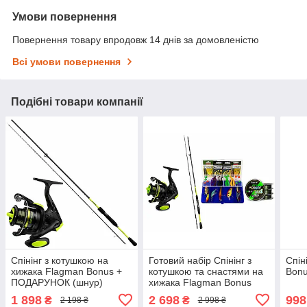
Умови повернення
Повернення товару впродовж 14 днів за домовленістю
Всі умови повернення
Подібні товари компанії
Спінінг з котушкою на
Готовий набір Спінінг з
Спін
хижака Flagman Bonus +
котушкою та снастями на
Bonu
ПОДАРУНОК (шнур)
хижака Flagman Bonus
1 898
2 698
998
₴
₴
2 198 ₴
2 998 ₴