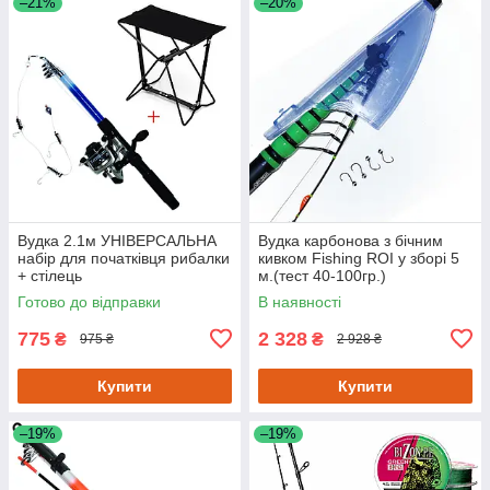
–21%
–20%
Вудка 2.1м УНІВЕРСАЛЬНА
Вудка карбонова з бічним
набір для початківця рибалки
кивком Fishing ROI у зборі 5
+ стілець
м.(тест 40-100гр.)
Готово до відправки
В наявності
775
2 328
₴
₴
975 ₴
2 928 ₴
Купити
Купити
–19%
–19%