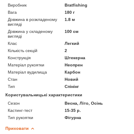
Виробник
Bratfishing
Вага
180 г
Довжина в розкладеному
1.8 м
вигляді
Довжина у складеному
100 см
вигляді
Клас
Легкий
Кількість секцій
2
Конструкція
Штекерна
Матеріал рукоятки
Неопрен
Матеріал вудилища
Карбон
Стан
Новий
Тип
Спінінг
Користувальницькі характеристики
Сезон
Весна, Літо, Осінь
Кастинг-тест
15-35 р.
Тип рукоятки
Фігурна
Приховати