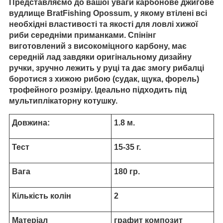
Представляємо до вашої уваги карбонове джигове
вудлище BratFishing Opossum, у якому втілені всі
необхідні властивості та якості для ловлі хижої
риби середніми приманками. Спінінг
виготовлений з високоміцного карбону, має
середній лад завдяки оригінальному дизайну
ручки, зручно лежить у руці та дає змогу рибалці
боротися з хижою рибою (судак, щука, форель)
трофейного розміру. Ідеально підходить під
мультиплікаторну котушку.
Довжина:
1.8 м.
Тест
15-35 г.
Вага
180 гр.
Кількість колін
2
Матеріал
графит композит