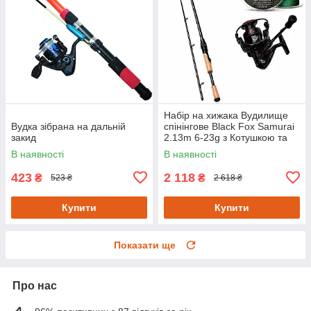
Набір на хижака Вудилище
Вудка зібрана на дальній
спінінгове Black Fox Samurai
закид
2.13m 6-23g з Котушкою та
Шнуром
В наявності
В наявності
423
2 118
₴
₴
523 ₴
2 618 ₴
Купити
Купити
Показати ще
Про нас