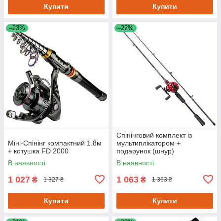
Купити
Купити
–23%
–22%
Спінінговий комплект із
Міні-Спінінг компактний 1.8м
мультиплікатором +
+ котушка FD 2000
подарунок (шнур)
В наявності
В наявності
1 027
1 063
₴
₴
1 327 ₴
1 363 ₴
Купити
Купити