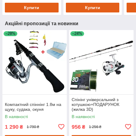
Купити
Купити
Акційні пропозиції та новинки
–28%
–24%
Спінінг універсальний з
Компактний спіннінг 1.8м на
котушкою+ПОДАРУНОК
щуку, судака, окуня
(жилка 3D)
В наявності
В наявності
1 290
956
₴
₴
1 790 ₴
1 256 ₴