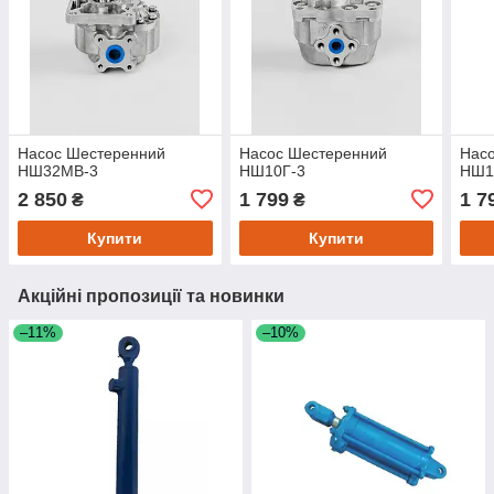
Насос Шестеренний
Насос Шестеренний
Нас
НШ32МВ-3
НШ10Г-3
НШ1
2 850
1 799
1 7
₴
₴
Купити
Купити
Акційні пропозиції та новинки
–11%
–10%