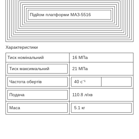
Підйом платформи МАЗ-5516
Характеристики
Тиск номінальний
16 МПа
Тиск максимальний
21 МПа
Частота обертів
40 с⁻¹
Подача
110.8 л/хв
Маса
5.1 кг