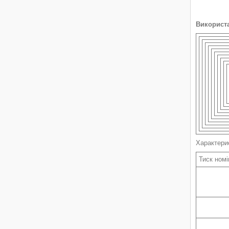
Використ
Характери
Тиск ном