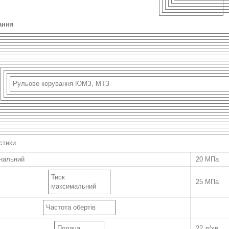
ання
Рульове керування ЮМЗ, МТЗ
стики
інальний
20 МПа
Тиск
25 МПа
максимальний
Частота обертів
Подача
22 л/хв