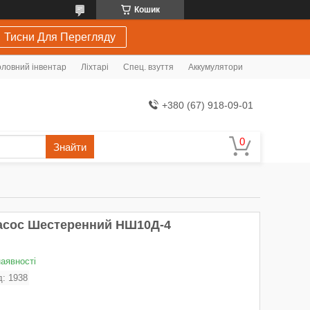
Кошик
Тисни Для Перегляду
ловний інвентар
Ліхтарі
Спец. взуття
Аккумулятори
+380 (67) 918-09-01
Знайти
асос Шестеренний НШ10Д-4
наявності
д:
1938