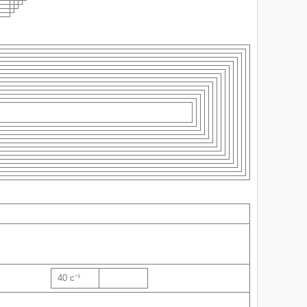
40 с⁻¹