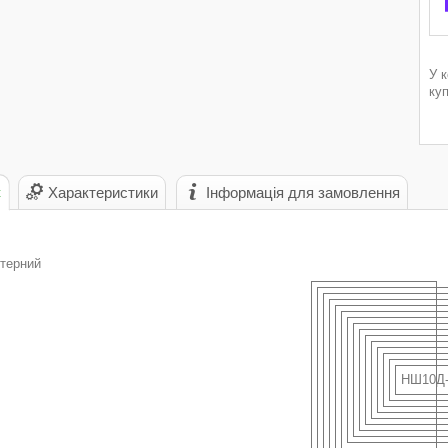
У 
ку
с
Характеристики
Інформація для замовлення
терний
НШ10Д