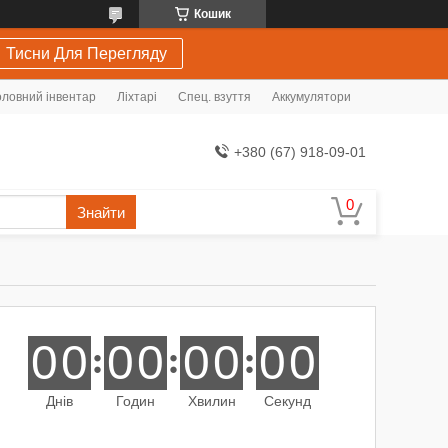
Кошик
Тисни Для Перегляду
ловний інвентар
Ліхтарі
Спец. взуття
Аккумулятори
+380 (67) 918-09-01
Знайти
0
0
0
0
0
0
0
0
Днів
Годин
Хвилин
Секунд