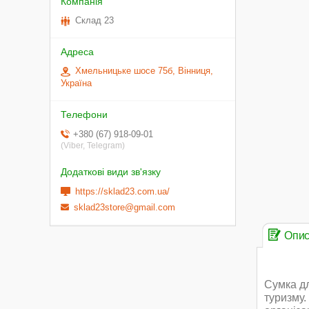
Склад 23
Хмельницьке шосе 75б, Вінниця,
Україна
+380 (67) 918-09-01
(Viber, Telegram)
https://sklad23.com.ua/
sklad23store@gmail.com
Опи
Сумка дл
туризму.