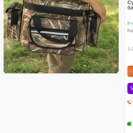
С
б
В 
Ко
1 