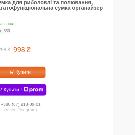
умка для риболовлі та полювання,
агатофункціональна сумка органайзер
наявності
д:
350
998 ₴
298 ₴
Купити
Купити з
+380 (67) 918-09-01
(Viber, Telegram)