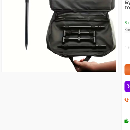
Бу
г
В 
Ко
1 