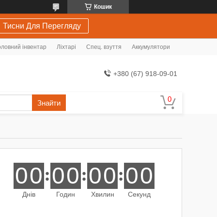
Кошик
Тисни Для Перегляду
ловний інвентар
Ліхтарі
Спец. взуття
Аккумулятори
+380 (67) 918-09-01
Знайти
0
0
0
0
0
0
0
0
Днів
Годин
Хвилин
Секунд