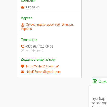
Склад 23
Хмельницьке шосе 75б, Вінниця,
Україна
+380 (67) 918-09-01
(Viber, Telegram)
https://sklad23.com.ua/
sklad23store@gmail.com
Опи
Буз-бар 
телескоп