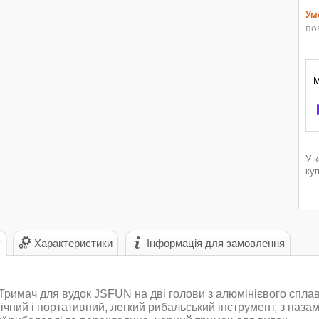
по
У 
ку
с
Характеристики
Інформація для замовлення
Тримач для вудок JSFUN на дві голови з алюмінієвого сплаву
ічний і портативний, легкий рибальський інструмент, з паза