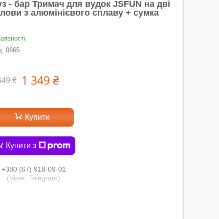
з - бар Тримач для вудок JSFUN на дві
олови з алюмінієвого сплаву + сумка
наявності
д:
0665
1 349 ₴
649 ₴
Купити
Купити з
+380 (67) 918-09-01
(Viber, Telegram)