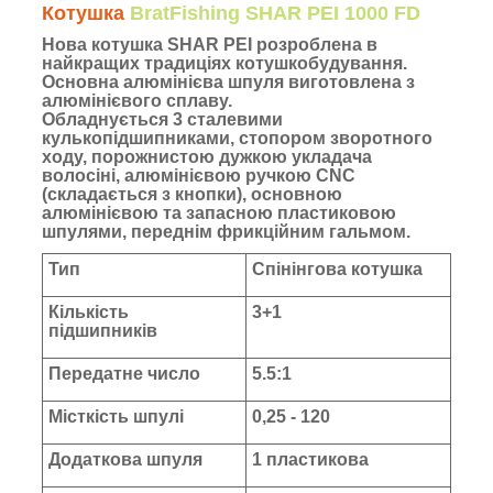
Котушка
BratFishing SHAR PEI 1000 FD
Нова котушка SHAR PEI розроблена в
найкращих традиціях котушкобудування.
Основна алюмінієва шпуля виготовлена з
алюмінієвого сплаву.
Обладнується 3 сталевими
кулькопідшипниками, стопором зворотного
ходу, порожнистою дужкою укладача
волосіні, алюмінієвою ручкою CNC
(складається з кнопки), основною
алюмінієвою та запасною пластиковою
шпулями, переднім фрикційним гальмом.
Тип
Спінінгова котушка
Кількість
3+1
підшипників
Передатне число
5.5:1
Місткість шпулі
0,25 - 120
Додаткова шпуля
1 пластикова