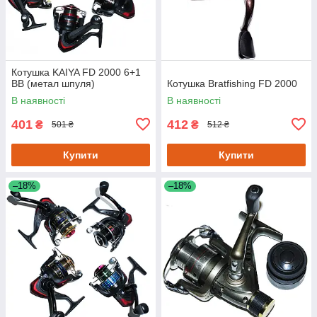
Котушка KAIYA FD 2000 6+1
BB (метал шпуля)
Котушка Bratfishing FD 2000
В наявності
В наявності
401
412
₴
₴
501 ₴
512 ₴
Купити
Купити
–18%
–18%