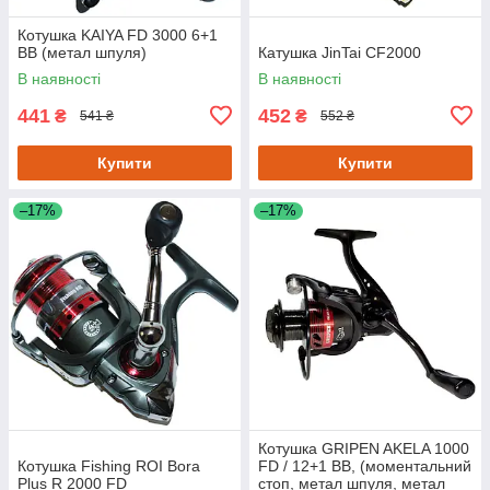
Котушка KAIYA FD 3000 6+1
BB (метал шпуля)
Катушка JinTai CF2000
В наявності
В наявності
441
452
₴
₴
541 ₴
552 ₴
Купити
Купити
–17%
–17%
Котушка GRIPEN AKELA 1000
Котушка Fishing ROI Bora
FD / 12+1 BB, (моментальний
Plus R 2000 FD
стоп, метал шпуля, метал