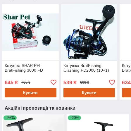
Котушка SHAR PEI
Котушка BratFishing
Коту
BratFishing 3000 FD
Clashing FD2000 (10+1)
Brat
645
539
634
₴
₴
705 ₴
609 ₴
Купити
Купити
Акційні пропозиції та новинки
–26%
–20%