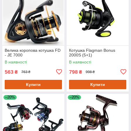
Велика коропова котушка FD
Котушка Flagman Bonus
- JE 7000
2000S (5+1)
В наявності
В наявності
563
798
₴
₴
763 ₴
998 ₴
Купити
Купити
–20%
–20%