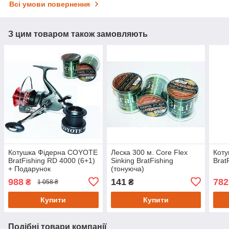
Всі умови повернення
З цим товаром також замовляють
Котушка Фідерна COYOTE
Леска 300 м. Core Flex
Коту
BratFishing RD 4000 (6+1)
Sinking BratFishing
Brat
+ Подарунок
(тонуюча)
988
141
782
₴
₴
1 058 ₴
Купити
Купити
Подібні товари компанії