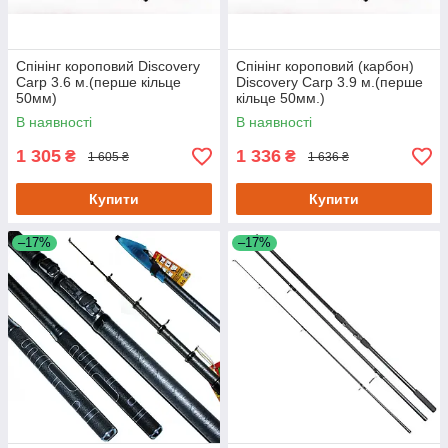
Спінінг короповий Discovery
Спінінг короповий (карбон)
Carp 3.6 м.(перше кільце
Discovery Carp 3.9 м.(перше
50мм)
кільце 50мм.)
В наявності
В наявності
1 305
1 336
₴
₴
1 605 ₴
1 636 ₴
Купити
Купити
–17%
–17%