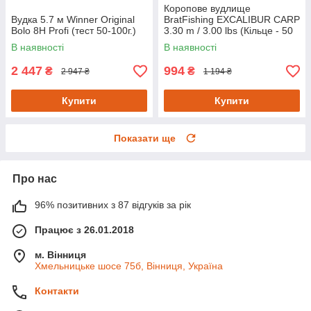
Коропове вудлище
Вудка 5.7 м Winner Original
BratFishing EXCALIBUR CARP
Bolo 8H Profi (тест 50-100г.)
3.30 m / 3.00 lbs (Кільце - 50
мм.)
В наявності
В наявності
2 447
994
₴
₴
2 947 ₴
1 194 ₴
Купити
Купити
Показати ще
Про нас
96% позитивних з 87 відгуків за рік
Працює з 26.01.2018
м. Вінниця
Хмельницьке шосе 75б, Вінниця, Україна
Контакти