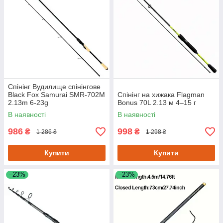
Спінінг Вудилище спінінгове
Black Fox Samurai SMR-702M
Спінінг на хижака Flagman
2.13m 6-23g
Bonus 70L 2.13 м 4–15 г
В наявності
В наявності
986
998
₴
₴
1 286 ₴
1 298 ₴
Купити
Купити
–23%
–23%