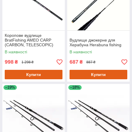
Коропове вудлище
BratFishing AMEO CARP
Вудлище джокерне для
(CARBON, TELESCOPIC)
Херабуна Herabuna fishing
3.00 m / 120-220 g.
В наявності
В наявності
998
687
₴
₴
1 298 ₴
887 ₴
Купити
Купити
–19%
–18%