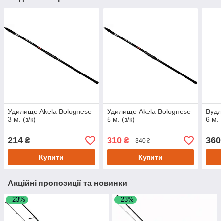
Удилище Akela Bolognese
Удилище Akela Bolognese
Вудл
3 м. (з/к)
5 м. (з/к)
6 м. 
214
310
360
₴
₴
340 ₴
Купити
Купити
Акційні пропозиції та новинки
–23%
–23%