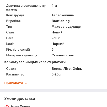
Довжина в розкладеному
4 м
вигляді
Конструкція
Телескопічна
Виробник
Bratfishing
Тип
Махове вудлище
Стан
Новий
Вага
250 г
Колір
Чорний
Кількість секцій
5
Матеріал вудилища
Скловолокно
Користувальницькі характеристики
Сезон
Весна, Літо, Осінь
Кастинг-тест
5-25g
Приховати
Умови доставки
Нова Пошта