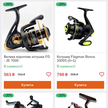
–26%
–20%
Велика коропова котушка FD
Котушка Flagman Bonus
- JE 7000
2000S (5+1)
В наявності
В наявності
563
798
₴
₴
763 ₴
998 ₴
Купити
Купити
–20%
–20%