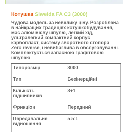
Котушка
Siweida FA C3 (3000)
Чудова модель за невелику ціну. Розроблена
в найкращих традиціях котушкобудування,
має алюмінієву шпулю, легкий хід,
ультралегкий компактний корпус
карбопласт, систему зворотного стопора —
Zero reverse, і невибаглива в обслуговуванні.
Комплектується запасною графітовою
шпулею.
Типорозмір
3000
Тип
Безінерційні
Кількість
3+1
підшипників
Фрикціон
Передний
Передавальне
5.5:1
відношення