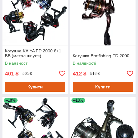
Котушка KAIYA FD 2000 6+1
BB (метал шпуля)
Котушка Bratfishing FD 2000
В наявності
В наявності
401
412
₴
₴
501 ₴
512 ₴
Купити
Купити
–18%
–18%