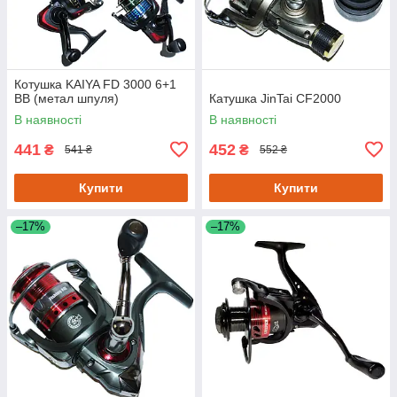
Котушка KAIYA FD 3000 6+1
BB (метал шпуля)
Катушка JinTai CF2000
В наявності
В наявності
441
452
₴
₴
541 ₴
552 ₴
Купити
Купити
–17%
–17%