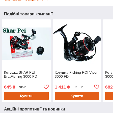
Подібні товари компанії
Котушка SHAR PEI
Котушка Fishing ROI Viper
Коту
BratFishing 3000 FD
3000 FD
3000
645
1 411
682
₴
₴
705 ₴
1 511 ₴
Купити
Купити
Акційні пропозиції та новинки