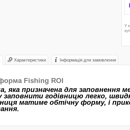
У 
ку
с
Характеристики
Інформація для замовлення
форма Fishing ROI
а, яка призначена для заповнення м
у заповнити годівницю легко, швидк
вниця матиме обтічну форму, і прик
дання.