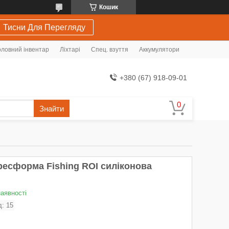
Кошик
Тисни Для Перегляду
ловний інвентар
Ліхтарі
Спец. взуття
Аккумулятори
+380 (67) 918-09-01
Знайти
ресформа Fishing ROI силіконова
наявності
д:
15