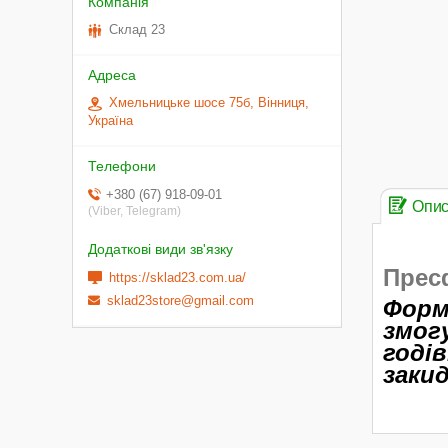
Склад 23
Хмельницьке шосе 75б, Вінниця,
Україна
+380 (67) 918-09-01
Опи
(Viber, Telegram)
Прес
https://sklad23.com.ua/
sklad23store@gmail.com
Форм
змог
годі
заки