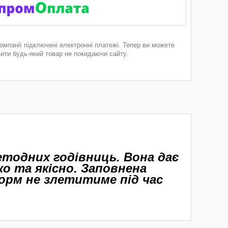
компанії підключені електронні платежі. Тепер ви можете
пити будь-який товар не покидаючи сайту.
етодних годівниць. Вона дає
о та якісно. Заповнена
орм не злетитиме під час